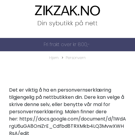
Fri frakt over kr 800,-
Hjem
Personvern
Det er viktig å ha en personvernserklæring
tilgjengelig på nettbutikken din. Dere kan velge å
skrive denne selv, eller benytte vår mal for
personvernserklæring. Malen finner dere
her:
https://docs.google.com/document/d/1WdA
rgU6uGA8OniZrE_Cdfbd8TRXMkb4LQ3MvwXWH
RsA/edit