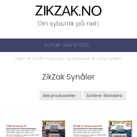
Fri frakt over kr 800,-
Hjem
ZIKZAK inspirasjon og sytilbehør
ZikZak Synåler
ZikZak Synåler