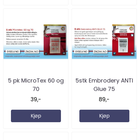
5 pk MicroTex 60 og
5stk Embrodery ANTI
70
Glue 75
39,-
89,-
Kjøp
Kjøp