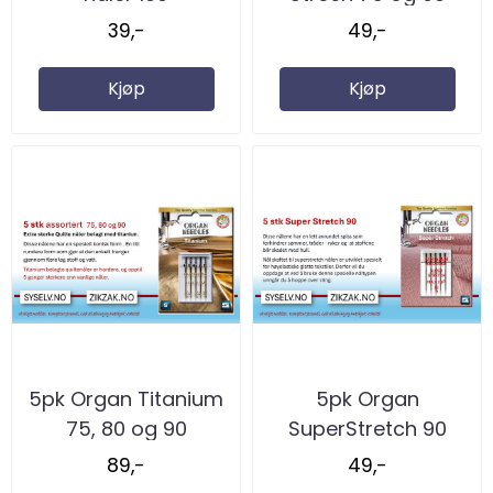
39,-
49,-
Kjøp
Kjøp
5pk Organ Titanium
5pk Organ
75, 80 og 90
SuperStretch 90
89,-
49,-