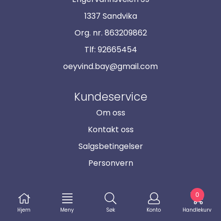
1337 Sandvika
Org. nr. 863209862
Tlf:
92665454
oeyvind.bay@gmail.com
Kundeservice
Om oss
Kontakt oss
Salgsbetingelser
Personvern
Nyhetsbrev
0
Meld deg på nyhetsbrevet vårt for å få
Hjem
Meny
Søk
Konto
Handlekurv
oppdateringer fra oss.