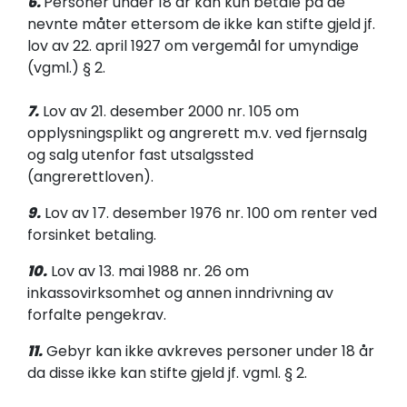
6.
Personer under 18 år kan kun betale på de
nevnte måter ettersom de ikke kan stifte gjeld jf.
lov av 22. april 1927 om vergemål for umyndige
(vgml.) § 2.
7.
Lov av 21. desember 2000 nr. 105 om
opplysningsplikt og angrerett m.v. ved fjernsalg
og salg utenfor fast utsalgssted
(angrerettloven).
9.
Lov av 17. desember 1976 nr. 100 om renter ved
forsinket betaling.
10.
Lov av 13. mai 1988 nr. 26 om
inkassovirksomhet og annen inndrivning av
forfalte pengekrav.
11.
Gebyr kan ikke avkreves personer under 18 år
da disse ikke kan stifte gjeld jf. vgml. § 2.